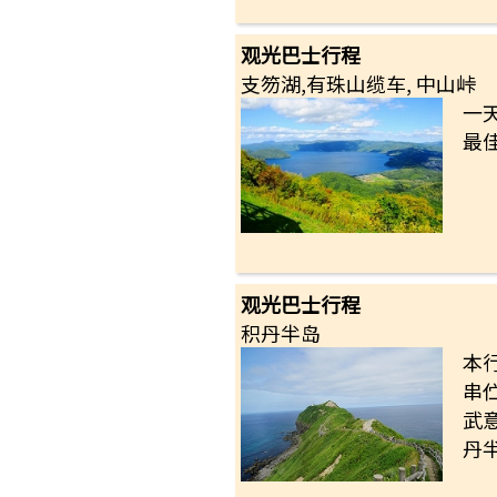
观光巴士行程
支笏湖,有珠山缆车, 中山峠
一
最
观光巴士行程
积丹半岛
本
串
武
丹