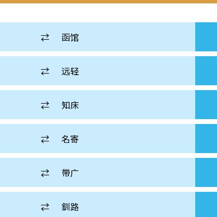
⇄
函馆
⇄
远轻
⇄
知床
⇄
名寄
⇄
带广
⇄
釧路