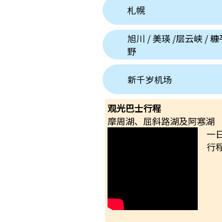
札幌
旭川 / 美瑛 /层云峡 / 糠
野
新千岁机场
观光巴士行程
摩周湖、屈斜路湖及阿寒湖
一
行