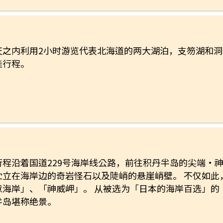
天之内利用2小时游览代表北海道的两大湖泊，支笏湖和洞爷
佳行程。
行程沿着国道229号海岸线公路，前往积丹半岛的尖端‧神
伫立在海岸边的奇岩怪石以及陡峭的悬崖峭壁。 不仅如此
意海岸」、「神威岬」。 从被选为「日本的海岸百选」的
半岛堪称绝景。