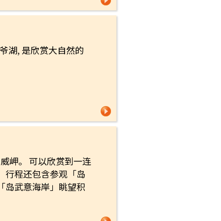
湖, 是欣赏大自然的
威岬。 可以欣赏到一连
，行程还包含参观「岛
「岛武意海岸」眺望积