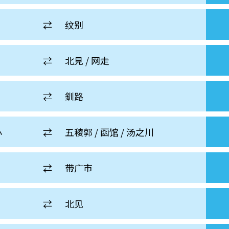
⇄
纹别
⇄
北見 / 网走
⇄
釧路
心
⇄
五稜郭 / 函馆 / 汤之川
⇄
带广市
⇄
北见