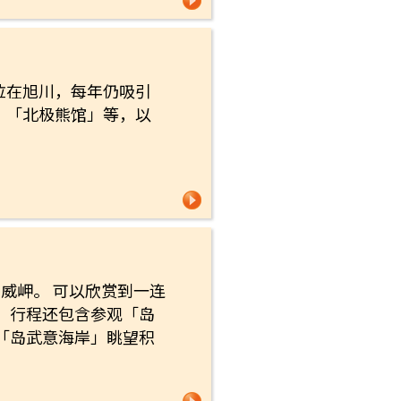
位在旭川，每年仍吸引
、「北极熊馆」等，以
威岬。 可以欣赏到一连
，行程还包含参观「岛
「岛武意海岸」眺望积