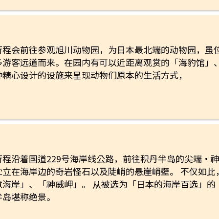
行程会前往参观旭川动物园，为日本最北端的动物园，虽
多游客远道而来。在园内有可以近距离观赏的「海豹馆」
种精心设计的设施来呈现动物们原本的生活方式，
行程沿着国道229号海岸线公路，前往积丹半岛的尖端‧神
伫立在海岸边的奇岩怪石以及陡峭的悬崖峭壁。 不仅如此
意海岸」、「神威岬」。 从被选为「日本的海岸百选」的
半岛堪称绝景。