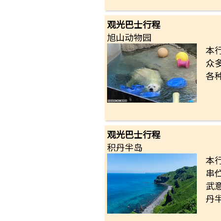
观光巴士行程
旭山动物园
本
众
各
观光巴士行程
积丹半岛
本
串
武
丹