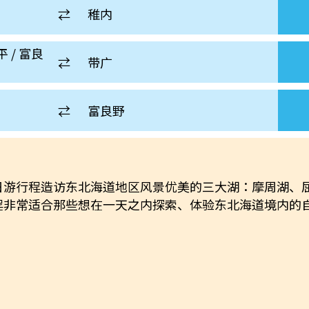
⇄
稚内
平 / 富良
⇄
带广
⇄
富良野
日游行程造访东北海道地区风景优美的三大湖：摩周湖、
程非常适合那些想在一天之内探索、体验东北海道境内的