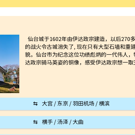
仙台城于1602年由伊达政宗建造，以后27
的战火令古城消失了, 现在只有大型石墙和重
貌。仙台市为纪念这位功绩彪炳的一代伟人，
达政宗骑马英姿的铜像，感受伊达政宗想一取
⇆
大宫 / 东京 / 羽田机场 / 横滨
⇆
横手 / 汤泽 / 大曲