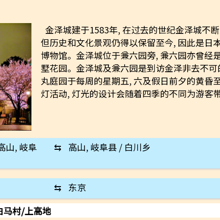
金泽城建于1583年, 在过去的世纪金泽城不
但历史和文化景观仍得以保留至今, 因此是日
博物馆。金泽城位于兼六园旁, 兼六园亦曾经是
墅花园。金泽城及兼六园是到访金泽非去不可
丸庭园于每周的星期五, 六及假日前夕的黄昏
灯活动, 灯光的设计会随着四季的不同为游客
 高山, 岐阜
⇆
高山, 岐阜县 / 白川乡
⇆
东京
白马村/上高地