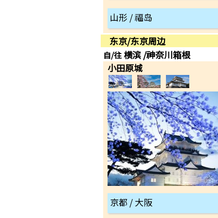
山形 / 福岛
东京/东京周边
横滨 /神奈川箱根
自/往
小田原城
京都 / 大阪