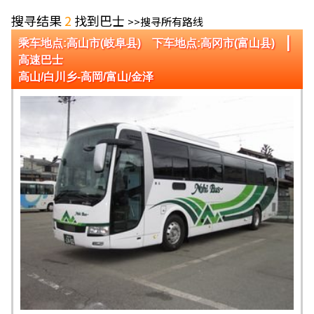
搜寻结果
2
找到巴士
>>搜寻所有路线
|
乘车地点:高山市(岐阜县) 下车地点:高冈市(富山县)
高速巴士
高山/白川乡-高岡/富山/金泽