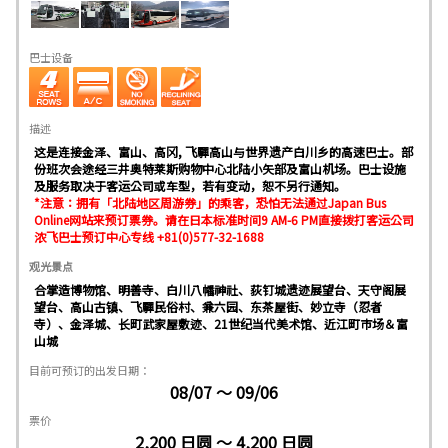
巴士设备
描述
这是连接金泽、富山、高冈, 飞驒高山与世界遗产白川乡的高速巴士。部
份班次会途经三井奥特莱斯购物中心北陆小矢部及富山机场。巴士设施
及服务取决于客运公司或车型，若有变动，恕不另行通知。
*注意：拥有「北陆地区周游券」的乘客，恐怕无法通过Japan Bus
Online网站来预订票券。请在日本标准时间9 AM-6 PM直接拨打客运公司
浓飞巴士预订中心专线 +81(0)577-32-1688
观光景点
合掌造博物馆、明善寺、白川八幡神社、荻钉城遗迹展望台、天守阁展
望台、高山古镇、飞驒民俗村、兼六园、东茶屋街、妙立寺（忍者
寺）、金泽城、长町武家屋敷迹、21世纪当代美术馆、近江町市场＆富
山城
目前可预订的出发日期：
08/07 ～ 09/06
票价
2,200 日圆 ～ 4,200 日圆