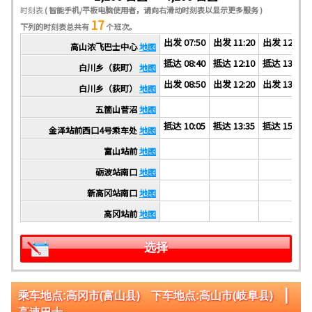
时刻表
( 智能手机/平板电脑使用者，请向右滑动时刻表以显示更多服务 )
17
下列的时刻表总共有
个班次。
出发 07:50
出发 11:20
出发 12:50
高山浓飞巴士中心
地图
抵达 08:40
抵达 12:10
抵达 13:40
白川乡（荻町）
地图
出发 08:50
出发 12:20
出发 13:50
白川乡（荻町）
地图
五箇山菅沼
地图
抵达 10:05
抵达 13:35
抵达 15:05
金泽站前西口4号乘车处
地图
富山站前
地图
砺波站南口
地图
新高冈站南口
地图
高冈站前
地图
选择
|
乘车地点:高冈市(富山县) 下车地点:高山市(岐阜县)