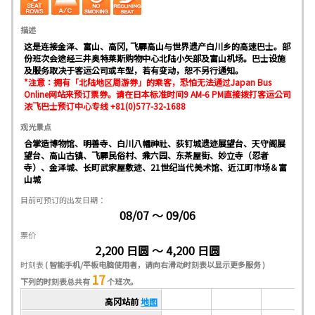
描述
这是连接金泽、富山、高冈, 飞驒高山与世界遗产白川乡的高速巴士。部
份班次会途经三井奥特莱斯购物中心北陆小矢部及富山机场。巴士设施
及服务取决于客运公司或车型，若有变动，恕不另行通知。
*注意：拥有「北陆地区周游券」的乘客，恐怕无法通过Japan Bus
Online网站来预订票券。请在日本标准时间9 AM-6 PM直接拨打客运公司
浓飞巴士预订中心专线 +81(0)577-32-1688
观光景点
合掌造博物馆、明善寺、白川八幡神社、荻钉城遗迹展望台、天守阁展
望台、高山古镇、飞驒民俗村、兼六园、东茶屋街、妙立寺（忍者
寺）、金泽城、长町武家屋敷迹、21世纪当代美术馆、近江町市场＆富
山城
目前可预订的出发日期：
08/07 ～ 09/06
票价
2,200 日圆 ～ 4,200 日圆
时刻表
( 智能手机/平板电脑使用者，请向右滑动时刻表以显示更多服务 )
17
下列的时刻表总共有
个班次。
高冈站前
地图