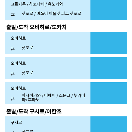
고료카쿠 / 하코다테 / 유노카와
삿포로 / 미쓰이 아울렛 파크 삿포로
⇄
출발/도착
오비히로/도카치
오비히로
삿포로
⇄
오비히로
삿포로
⇄
오비히로
아사히카와 / 비에이 / 소운쿄 / 누카비
⇄
라/ 후라노
출발/도착
구시로/아칸호
구시로
삿포로