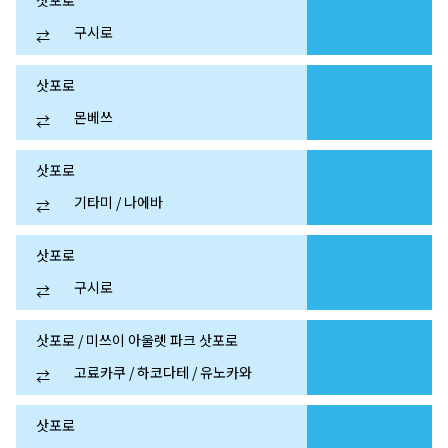
삿포로
구시로
⇄
삿포로
몬베쓰
⇄
삿포로
기타미 / 나에바
⇄
삿포로
구시로
⇄
삿포로 / 미쓰이 아울렛 파크 삿포로
고료카쿠 / 하코다테 / 유노카와
⇄
삿포로