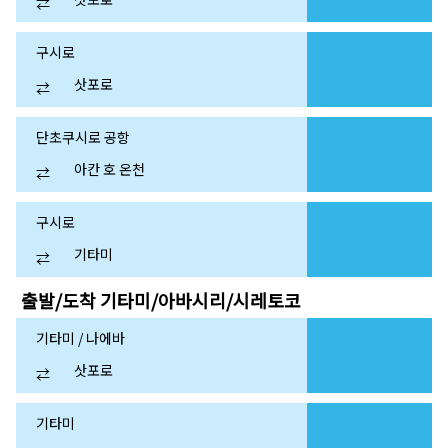
⇄
구시로
삿포로
⇄
단초쿠시로 공항
아칸 호 온천
⇄
구시로
기타미
⇄
출발/도착
기타미/아바시리/시레토코
기타미 / 나에바
삿포로
⇄
기타미