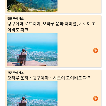
관광투어 버스
텡구야마 로프웨이, 오타루 운하 터미널, 시로이 고
이비토 파크
관광투어 버스
오타루 운하・텡구야마・시로이 고이비토 파크