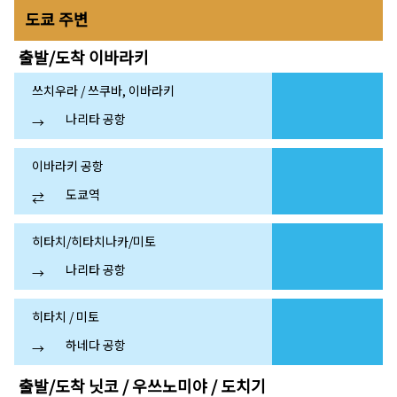
도쿄 주변
출발/도착
이바라키
쓰치우라 / 쓰쿠바, 이바라키
나리타 공항
→
이바라키 공항
도쿄역
⇄
히타치/히타치나카/미토
나리타 공항
→
히타치 / 미토
하네다 공항
→
출발/도착
닛코 / 우쓰노미야 / 도치기