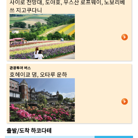
사이로 전망대, 도야호, 우스산 로프웨이, 노보리베
쓰 지고쿠다니
관광투어 버스
호헤이쿄 댐, 오타루 운하
출발/도착
하코다테