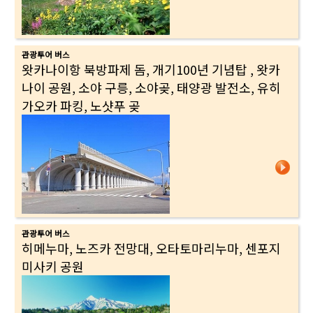
관광투어 버스
왓카나이항 북방파제 돔, 개기100년 기념탑 , 왓카
나이 공원, 소야 구릉, 소야곶, 태양광 발전소, 유히
가오카 파킹, 노샷푸 곶
관광투어 버스
히메누마, 노즈카 전망대, 오타토마리누마, 센포지
미사키 공원