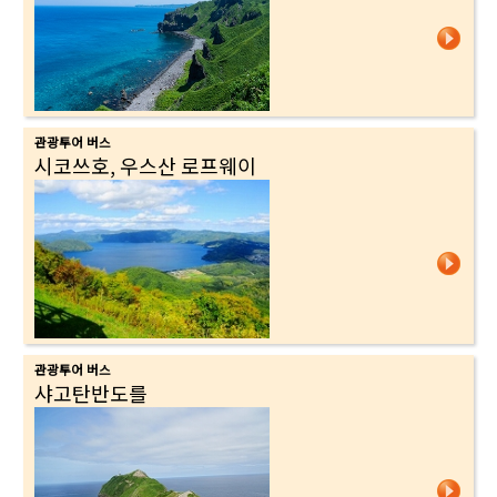
관광투어 버스
시코쓰호, 우스산 로프웨이
관광투어 버스
샤고탄반도를