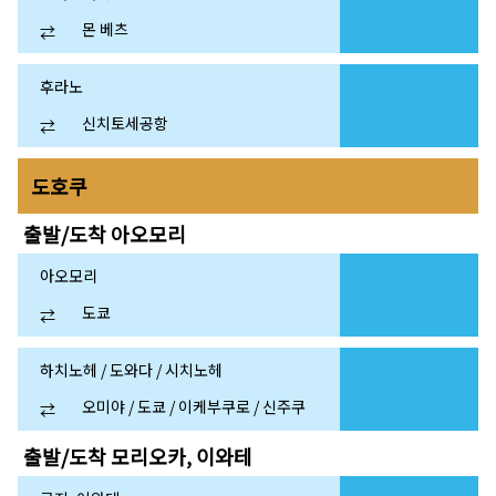
몬 베츠
⇄
후라노
신치토세공항
⇄
도호쿠
출발/도착
아오모리
아오모리
도쿄
⇄
하치노헤 / 도와다 / 시치노헤
오미야 / 도쿄 / 이케부쿠로 / 신주쿠
⇄
출발/도착
모리오카, 이와테