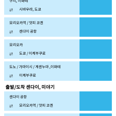
구지, 이와테
시바우라, 도쿄
⇄
모리오카역 / 앗피 코겐
센다이 공항
⇄
모리오카
도쿄 / 이케부쿠로
⇄
도노 / 가마이시 / 게센누마 ,이와테
이케부쿠로
⇄
출발/도착
센다이, 미야기
센다이 공항
모리오카역 / 앗피 코겐
⇄