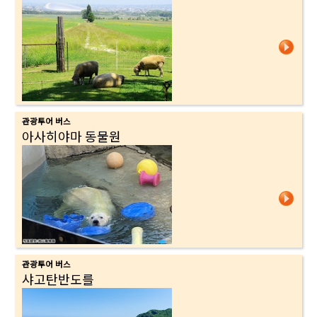
관광투어 버스
아사히야마 동물원
관광투어 버스
샤고탄반도를