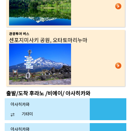
관광투어 버스
센포지미사키 공원, 오타토마리누마
출발/도착
후라노 /비에이/ 아사히카와
아사히카와
기타미
⇄
아사히카와