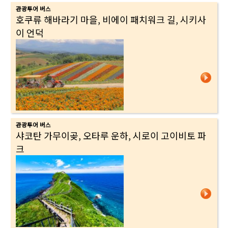
관광투어 버스
호쿠류 해바라기 마을, 비에이 패치워크 길, 시키사
이 언덕
관광투어 버스
샤코탄 가무이곶, 오타루 운하, 시로이 고이비토 파
크