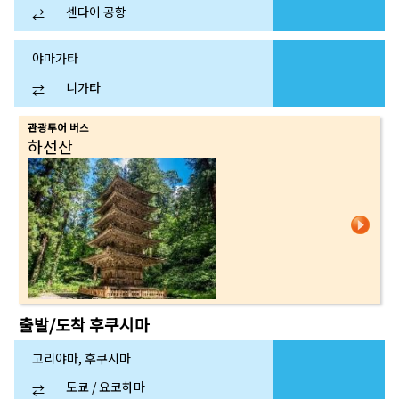
센다이 공항
⇄
야마가타
니가타
⇄
관광투어 버스
하선산
출발/도착
후쿠시마
고리야마, 후쿠시마
도쿄 / 요코하마
⇄