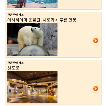
관광투어 버스
아사히야마 동물원, 시로가네 푸른 연못
관광투어 버스
삿포로