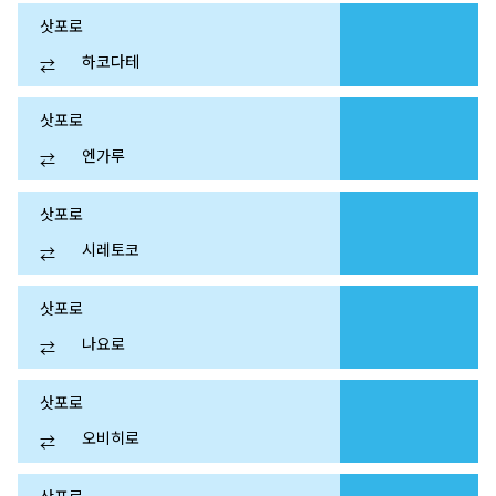
삿포로
하코다테
⇄
삿포로
엔가루
⇄
삿포로
시레토코
⇄
삿포로
나요로
⇄
삿포로
오비히로
⇄