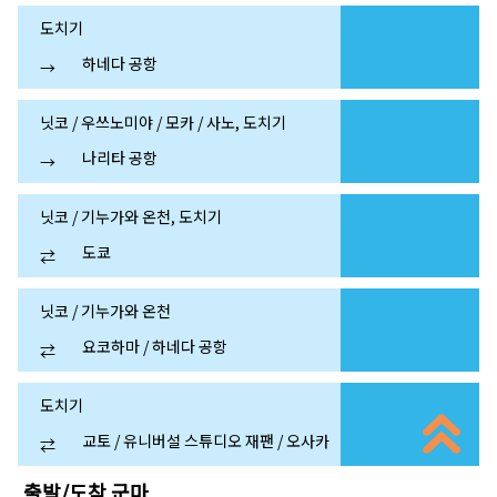
도치기
하네다 공항
→
닛코 / 우쓰노미야 / 모카 / 사노, 도치기
나리타 공항
→
닛코 / 기누가와 온천, 도치기
도쿄
⇄
닛코 / 기누가와 온천
요코하마 / 하네다 공항
⇄
도치기
교토 / 유니버설 스튜디오 재팬 / 오사카
⇄
출발/도착
군마