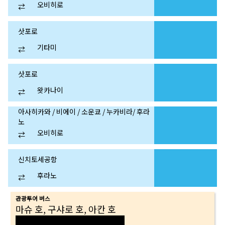
오비히로
⇄
삿포로
기타미
⇄
삿포로
왓카나이
⇄
아사히카와 / 비에이 / 소운쿄 / 누카비라/ 후라
노
오비히로
⇄
신치토세공항
후라노
⇄
관광투어 버스
마슈 호, 구샤로 호, 아칸 호