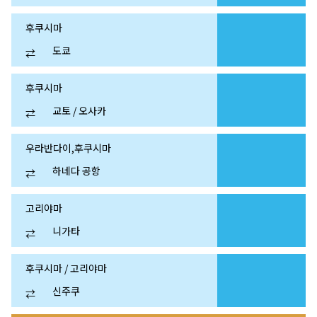
후쿠시마
도쿄
⇄
후쿠시마
교토 / 오사카
⇄
우라반다이,후쿠시마
하네다 공항
⇄
고리야마
니가타
⇄
후쿠시마 / 고리야마
신주쿠
⇄