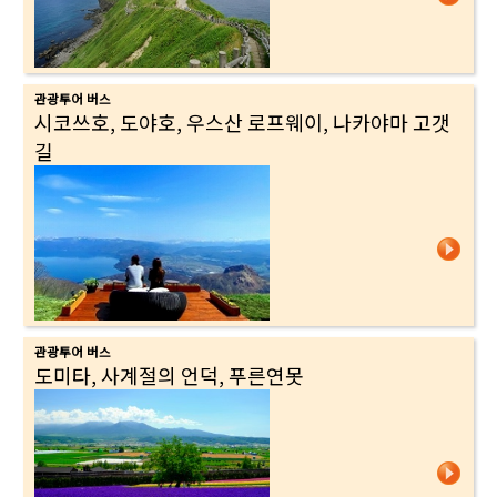
관광투어 버스
시코쓰호, 도야호, 우스산 로프웨이, 나카야마 고갯
길
관광투어 버스
도미타, 사계절의 언덕, 푸른연못