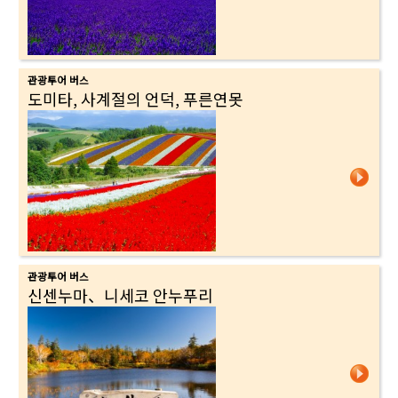
관광투어 버스
도미타, 사계절의 언덕, 푸른연못
관광투어 버스
신센누마、니세코 안누푸리