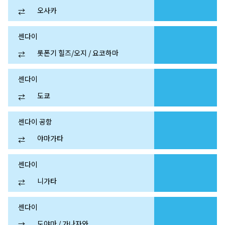
오사카
⇄
센다이
롯폰기 힐즈/오지 / 요코하마
⇄
센다이
도쿄
⇄
센다이 공항
야마가타
⇄
센다이
니가타
⇄
센다이
도야마 / 가나자와