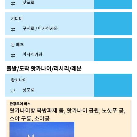
삿포로
⇄
기타미
구시로 / 아사히카와
⇄
몬 베츠
아사히카와
⇄
출발/도착
왓카나이/리시리/레분
왓카나이
삿포로
⇄
관광투어 버스
왓카나이항 북방파제 돔, 왓카나이 공원, 노샷푸 곶,
소야 구릉, 소야곶