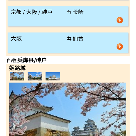
京都 / 大阪 / 神戸
⇆
长崎
大阪
⇆
仙台
兵库县/神户
自/往
姬路城