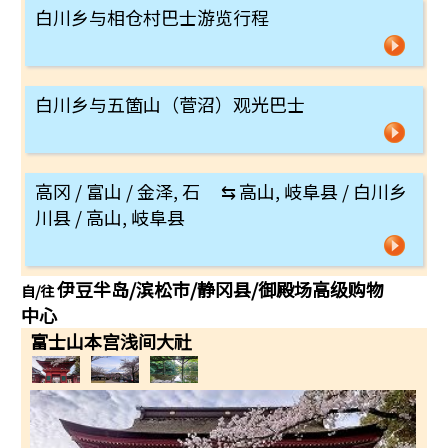
白川乡与相仓村巴士游览行程
白川乡与五箇山（菅沼）观光巴士
高冈 / 富山 / 金泽, 石
⇆
高山, 岐阜县 / 白川乡
川县 / 高山, 岐阜县
伊豆半岛/滨松市/静冈县/御殿场高级购物
自/往
中心
富士山本宫浅间大社