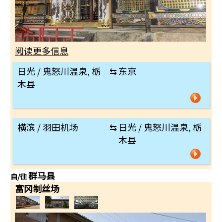
阅读更多信息
日光 / 鬼怒川温泉, 栃
⇆
东京
木县
横滨 / 羽田机场
⇆
日光 / 鬼怒川温泉, 栃
木县
群马县
自/往
富冈制丝场