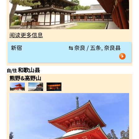
阅读更多信息
新宿
⇆
奈良 / 五条, 奈良县
和歌山县
自/往
熊野&高野山