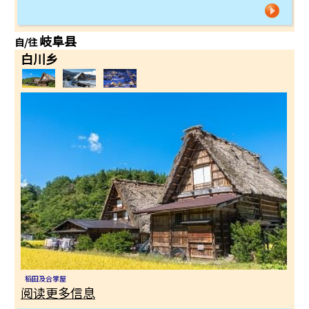
岐阜县
自/往
白川乡
稻田及合掌屋
阅读更多信息