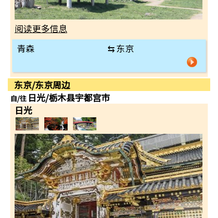
阅读更多信息
青森
⇆
东京
东京/东京周边
日光/栃木县宇都宫市
自/往
日光