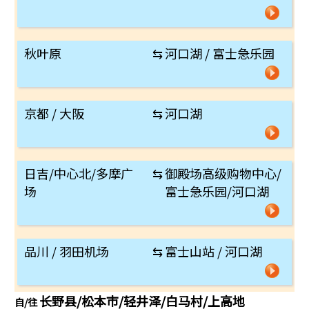
秋叶原
⇆
河口湖 / 富士急乐园
京都 / 大阪
⇆
河口湖
日吉/中心北/多摩广
⇆
御殿场高级购物中心/
场
富士急乐园/河口湖
品川 / 羽田机场
⇆
富士山站 / 河口湖
长野县/松本市/轻井泽/白马村/上高地
自/往