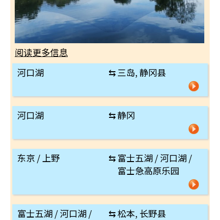
阅读更多信息
河口湖
⇆
三岛, 静冈县
河口湖
⇆
静冈
东京 / 上野
⇆
富士五湖 / 河口湖 /
富士急高原乐园
富士五湖 / 河口湖 /
⇆
松本, 长野县