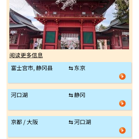
阅读更多信息
富士宫市, 静冈县
⇆
东京
河口湖
⇆
静冈
京都 / 大阪
⇆
河口湖