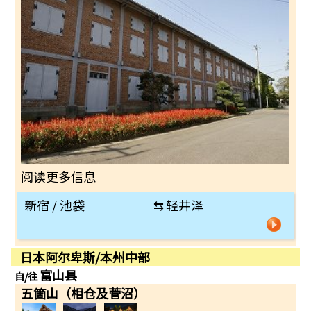
阅读更多信息
新宿 / 池袋
⇆
轻井泽
日本阿尔卑斯/本州中部
富山县
自/往
五箇山（相仓及菅沼）