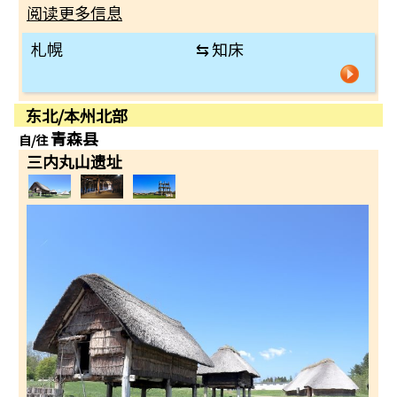
阅读更多信息
札幌
⇆
知床
东北/本州北部
青森县
自/往
三内丸山遗址