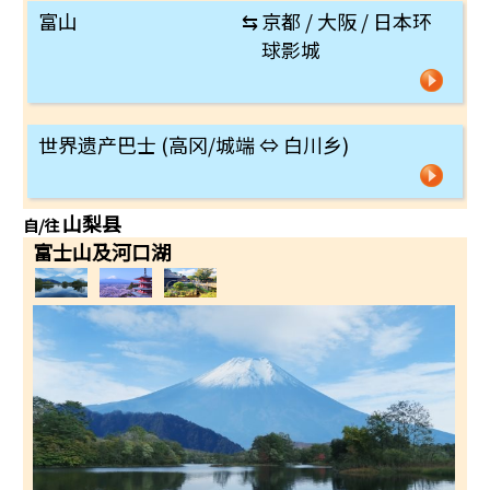
富山
⇆
京都 / 大阪 / 日本环
球影城
世界遗产巴士 (高冈/城端 ⇔ 白川乡)
山梨县
自/往
富士山及河口湖