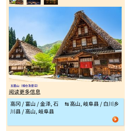
五箇山（相仓及菅沼）
阅读更多信息
高冈 / 富山 / 金泽, 石
⇆
高山, 岐阜县 / 白川乡
川县 / 高山, 岐阜县