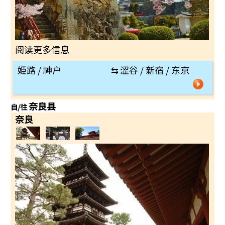
阅读更多信息
姫路 / 神户
⇆
涩谷 / 新宿 / 东京
奈良县
自/往
奈良