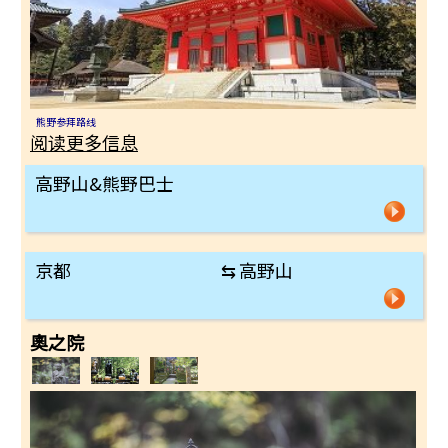
熊野参拜路线
阅读更多信息
高野山&熊野巴士
京都
⇆
高野山
奧之院