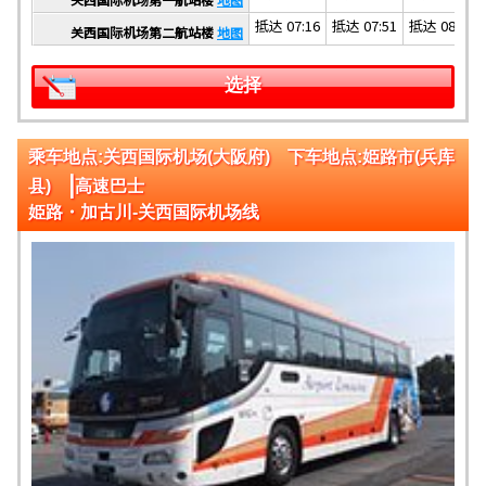
抵达 07:16
抵达 07:51
抵达 08:21
关西国际机场第二航站楼
地图
选择
乘车地点:关西国际机场(大阪府) 下车地点:姫路市(兵库
|
县)
高速巴士
姫路・加古川-关西国际机场线