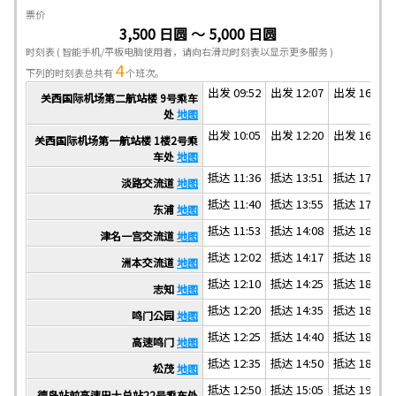
票价
3,500 日圆 ～ 5,000 日圆
时刻表
( 智能手机/平板电脑使用者，请向右滑动时刻表以显示更多服务 )
4
下列的时刻表总共有
个班次。
出发 09:52
出发 12:07
出发 16:07
关西国际机场第二航站楼 9号乘车
处
地图
出发 10:05
出发 12:20
出发 16:20
关西国际机场第一航站楼 1楼2号乘
车处
地图
抵达 11:36
抵达 13:51
抵达 17:51
淡路交流道
地图
抵达 11:40
抵达 13:55
抵达 17:55
东浦
地图
抵达 11:53
抵达 14:08
抵达 18:08
津名一宫交流道
地图
抵达 12:02
抵达 14:17
抵达 18:17
洲本交流道
地图
抵达 12:10
抵达 14:25
抵达 18:25
志知
地图
抵达 12:20
抵达 14:35
抵达 18:35
鸣门公园
地图
抵达 12:25
抵达 14:40
抵达 18:40
高速鸣门
地图
抵达 12:35
抵达 14:50
抵达 18:50
松茂
地图
抵达 12:50
抵达 15:05
抵达 19:05
德岛站前高速巴士总站22号乘车处