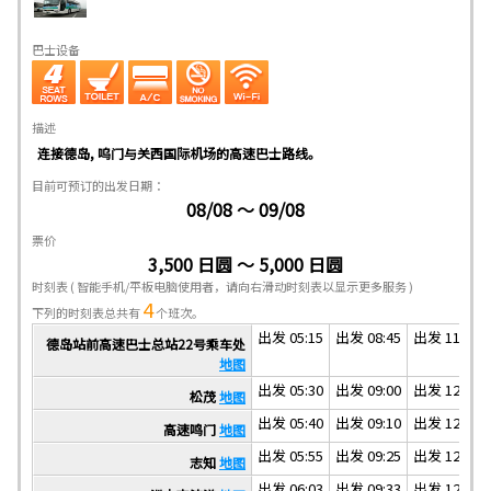
巴士设备
描述
连接德岛, 呜门与关西国际机场的高速巴士路线。
目前可预订的出发日期：
08/08 ～ 09/08
票价
3,500 日圆 ～ 5,000 日圆
时刻表
( 智能手机/平板电脑使用者，请向右滑动时刻表以显示更多服务 )
4
下列的时刻表总共有
个班次。
出发 05:15
出发 08:45
出发 11:45
德岛站前高速巴士总站22号乘车处
地图
出发 05:30
出发 09:00
出发 12:00
松茂
地图
出发 05:40
出发 09:10
出发 12:10
高速鸣门
地图
出发 05:55
出发 09:25
出发 12:25
志知
地图
出发 06:03
出发 09:33
出发 12:33