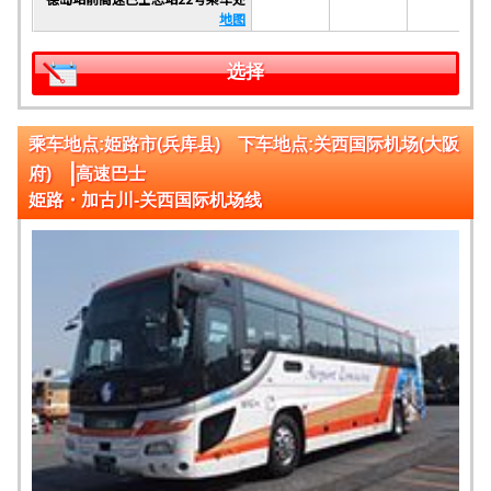
地图
选择
乘车地点:姫路市(兵库县) 下车地点:关西国际机场(大阪
|
府)
高速巴士
姫路・加古川-关西国际机场线