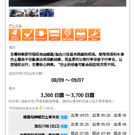
巴士设备
描述
无需转乘即可轻松地由姬路/加古川往返关西国际机场。使用机场利木津
巴士服务不仅能直达机场航站楼，而且更可以把行李存放于行李仓，让
您轻松出行，无需担心转乘。 *巴士的设备可能会因应班次而不同。
目前可预订的出发日期：
08/09 ～ 09/07
票价
3,500 日圆 ～ 3,700 日圆
时刻表
( 智能手机/平板电脑使用者，请向右滑动时刻表以显示更多服务 )
8
下列的时刻表总共有
个班次。
出发 04:55
出发 05:20
出发 05:50
姫路站神姫巴士乘车处
地图
出发 05:25
出发 05:55
出发 06:25
加古川站 (北口)
地图
抵达 07:05
抵达 07:40
抵达 08:10
关西国际机场第一航站楼
地图