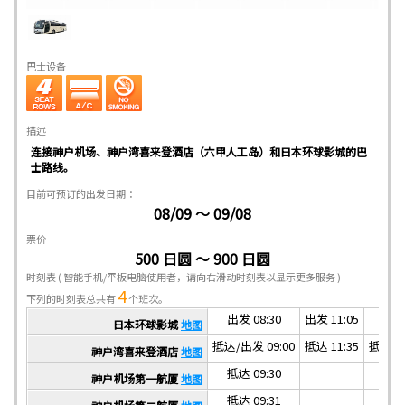
巴士设备
描述
连接神户机场、神户湾喜来登酒店（六甲人工岛）和日本环球影城的巴
士路线。
目前可预订的出发日期：
08/09 ～ 09/08
票价
500 日圆 ～ 900 日圆
时刻表
( 智能手机/平板电脑使用者，请向右滑动时刻表以显示更多服务 )
4
下列的时刻表总共有
个班次。
出发 08:30
出发 11:05
出发 
日本环球影城
地图
抵达/出发 09:00
抵达 11:35
抵达/出
神户湾喜来登酒店
地图
抵达 09:30
抵达 
神户机场第一航厦
地图
抵达 09:31
抵达 