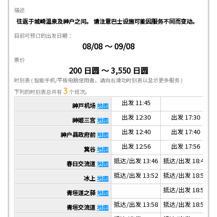
描述
往返于城崎温泉及神户之间。 请注意巴士设施可能因服务不同而变动。
目前可预订的出发日期：
08/08 ～ 09/08
票价
200 日圆 ～ 3,550 日圆
时刻表
( 智能手机/平板电脑使用者，请向右滑动时刻表以显示更多服务 )
3
下列的时刻表总共有
个班次。
出发 11:45
神戸机场
地图
出发 12:30
出发 17:30
神姬三宫
地图
出发 12:40
出发 17:40
神户县政府前
地图
出发 12:56
出发 17:56
箕谷
地图
抵达/出发 13:46
抵达/出发 18:46
抵
春日交流道
地图
抵达/出发 13:52
抵达/出发 18:52
抵
冰上
地图
抵达/出发 18:58
青垣道之驿
地图
抵达/出发 13:58
抵达/出发 18:58
抵
青垣交流道
地图