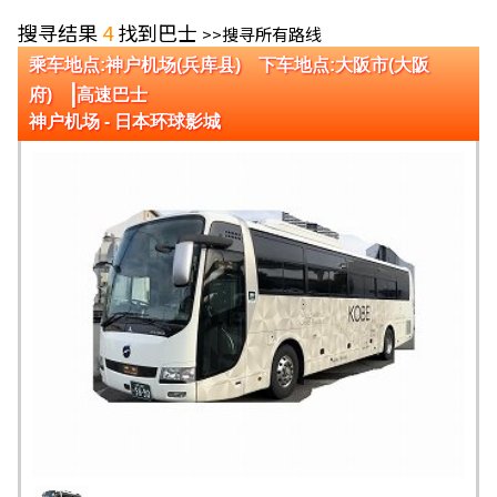
搜寻结果
4
找到巴士
>>搜寻所有路线
乘车地点:神户机场(兵库县) 下车地点:大阪市(大阪
|
府)
高速巴士
神户机场 - 日本环球影城