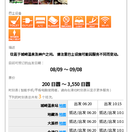
巴士设备
描述
往返于城崎温泉及神户之间。 请注意巴士设施可能因服务不同而变动。
目前可预订的出发日期：
08/09 ～ 09/08
票价
200 日圆 ～ 3,550 日圆
时刻表
( 智能手机/平板电脑使用者，请向右滑动时刻表以显示更多服务 )
3
下列的时刻表总共有
个班次。
出发 06:20
出发 10:15
城崎温泉站
地图
抵达/出发 06:20
抵达/出发 10:15
抵
地藏汤
地图
抵达/出发 06:20
抵达/出发 10:15
抵
大溪桥
地图
抵达/出发 06:20
抵达/出发 10:15
抵
今津口
地图