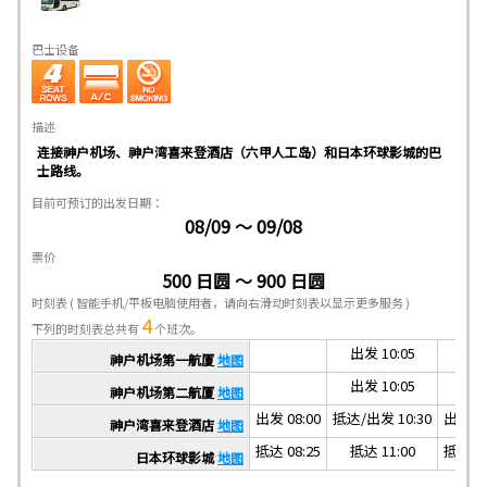
巴士设备
描述
连接神户机场、神户湾喜来登酒店（六甲人工岛）和日本环球影城的巴
士路线。
目前可预订的出发日期：
08/09 ～ 09/08
票价
500 日圆 ～ 900 日圆
时刻表
( 智能手机/平板电脑使用者，请向右滑动时刻表以显示更多服务 )
4
下列的时刻表总共有
个班次。
出发 10:05
神户机场第一航厦
地图
出发 10:05
神户机场第二航厦
地图
出发 08:00
抵达/出发 10:30
出发 16
神户湾喜来登酒店
地图
抵达 08:25
抵达 11:00
抵达 17
日本环球影城
地图