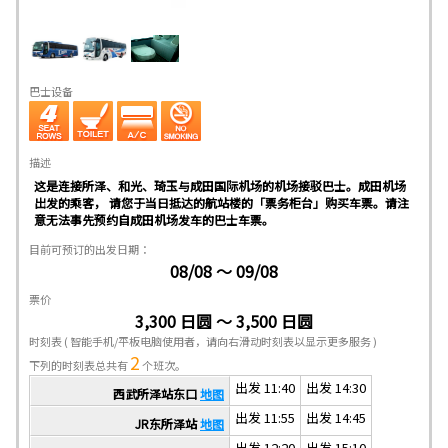
巴士设备
描述
这是连接所泽、和光、琦玉与成田国际机场的机场接驳巴士。成田机场
出发的乘客， 请您于当日抵达的航站楼的「票务柜台」购买车票。请注
意无法事先预约自成田机场发车的巴士车票。
目前可预订的出发日期：
08/08 ～ 09/08
票价
3,300 日圆 ～ 3,500 日圆
时刻表
( 智能手机/平板电脑使用者，请向右滑动时刻表以显示更多服务 )
2
下列的时刻表总共有
个班次。
出发 11:40
出发 14:30
西武所泽站东口
地图
出发 11:55
出发 14:45
JR东所泽站
地图
出发 12:20
出发 15:10