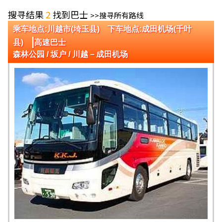
搜寻结果
2
找到巴士
>>搜寻所有路线
乘车地点:川越市(埼玉县) 下车地点:成田机场(千叶
|
县)
高速巴士
森林公园 / 坂户 / 川越－成田机场