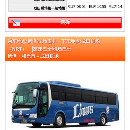
抵达 08:05
抵达 10:55
抵达 14:45
成田机场第一航站楼
选择
乘车地点:所泽市,埼玉县 下车地点:成田机场
|
（NRT）
高速巴士/机场巴士
所泽・和光市－成田机场