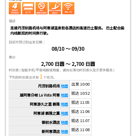
描述
连接丹顶钏路机场与阿寒湖温泉街各酒店的高速巴士服务。 巴士配合国
内线航班的时间表行驶。
目前可预订的出发日期：
08/10 ～ 09/30
票价
2,700 日圆 ～ 2,700 日圆
时刻表
( 智能手机/平板电脑使用者，请向右滑动时刻表以显示更多服务 )
1
下列的时刻表总共有
个班次。
出发 10:00
丹顶钏路机场
地图
抵达 10:52
雄阿寒分岐 La Vista 阿寒
地图
抵达 11:05
阿寒游久之里 鹤雅
地图
抵达 11:06
阿寒湖 鹤雅之翼
地图
抵达 11:07
御前水酒店
地图
抵达 11:08
新阿寒酒店
地图