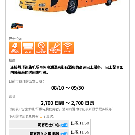
巴士设备
描述
连接丹顶钏路机场与阿寒湖温泉街各酒店的高速巴士服务。 巴士配合国
内线航班的时间表行驶。
目前可预订的出发日期：
08/10 ～ 09/30
票价
2,700 日圆 ～ 2,700 日圆
时刻表
( 智能手机/平板电脑使用者，请向右滑动时刻表以显示更多服务 )
1
下列的时刻表总共有
个班次。
出发 11:50
阿寒巴士中心
地图
出发 11:56
阿寒游久之里 鹤雅
地图