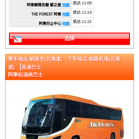
抵达 11:09
阿寒鹤雅别墅 鄙之座
地图
抵达 11:10
THE FOREST 阿寒
地图
抵达 11:15
阿寒巴士中心
地图
选择
乘车地点:钏路市(北海道) 下车地点:钏路机场(北海
|
道)
高速巴士
阿寒机场线巴士