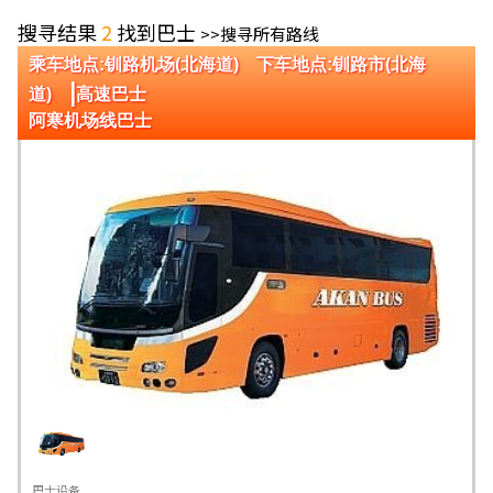
搜寻结果
2
找到巴士
>>搜寻所有路线
乘车地点:钏路机场(北海道) 下车地点:钏路市(北海
|
道)
高速巴士
阿寒机场线巴士
巴士设备