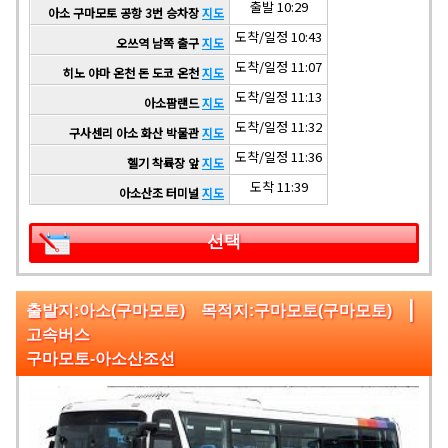
출발 10:29
아소 구마모토 공항 3번 승차장
지도
도착/일정 10:43
오쓰역 남쪽 출구
지도
도착/일정 11:07
히노 야마 온천 돈 도코 온천
지도
도착/일정 11:13
아소팜랜드
지도
도착/일정 11:32
구사센리 아소 화산 박물관
지도
도착/일정 11:36
헬기 착륙장 앞
지도
도착 11:39
아소산조 터미널
지도
선택
|
출발지:아소(구마모토) 목적지:구마모토(구마모토)
고속버스
구마모토-아소산조선