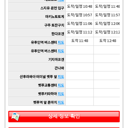
도착/일정 10:48
도착/일정 11:48
도착
스지유 온천 입구
도착/일정 10:57
도착/일정 11:57
도착
마키노토토게
도착/일정 11:06
도착/일정 12:06
도착
구주 토잔구치
도착/일정 11:12
도착/일정 12:12
도착
한다코겐
도착 11:48
도착 12:48
유후인역 버스센터
지도
유후인역 버스센터
지도
도착
기지마코겐
도착
간나와
산후라와아 터미널 벳푸 앞
지도
벳푸교통센터
지도
벳푸키타하마
지도
벳푸역 앞 혼마치
지도
상세 정보 확인