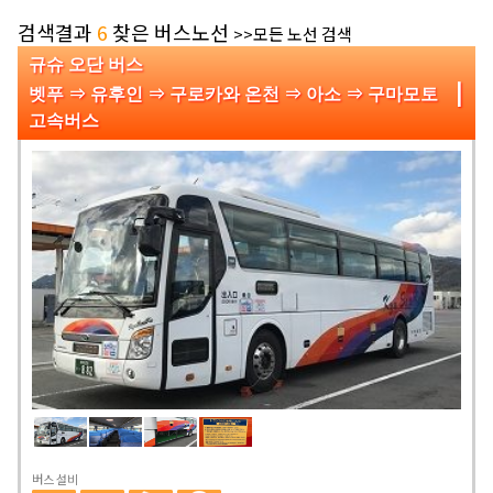
검색결과
6
찾은 버스노선
>>모든 노선 검색
규슈 오단 버스
|
벳푸 ⇒ 유후인 ⇒ 구로카와 온천 ⇒ 아소 ⇒ 구마모토
고속버스
버스 설비