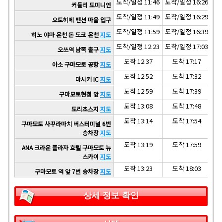
도착/일정 11:46
도착/일정 16:26
도착
커들리 도미니언
도착/일정 11:49
도착/일정 16:29
도착
오토히메 펜션 마을 입구
도착/일정 11:59
도착/일정 16:39
도착
히노 야마 온천 돈 도코 온천
지도
도착/일정 12:23
도착/일정 17:03
도착
오쓰역 남쪽 출구
지도
도착 12:37
도착 17:17
아소 구마모토 공항
지도
도착 12:52
도착 17:32
마시키 IC
지도
도착 12:59
도착 17:39
구마모토현청 앞
지도
도착 13:08
도착 17:48
도리초스지
지도
도착 13:14
도착 17:54
구마모토 사꾸라마치 버스터미널 6번
승차장
지도
도착 13:19
도착 17:59
ANA 크라운 플라자 호텔 구마모토 뉴
스카이
지도
도착 13:23
도착 18:03
구마모토 역 앞 7번 승차장
지도
상세 정보 확인