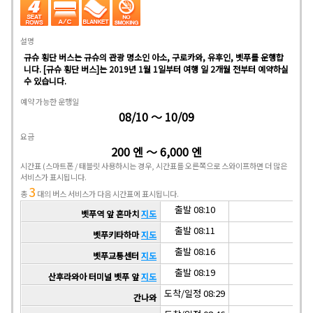
설명
규슈 횡단 버스는 규슈의 관광 명소인 아소, 구로카와, 유후인, 벳푸를 운행합
니다. [규슈 횡단 버스]는 2019년 1월 1일부터 여행 일 2개월 전부터 예약하실
수 있습니다.
예약 가능한 운행일
08/10 ～ 10/09
요금
200 엔 ～ 6,000 엔
시간표
(스마트폰 / 태블릿 사용하시는 경우, 시간표를 오른쪽으로 스와이프하면 더 많은
서비스가 표시됩니다.
3
총
대의 버스 서비스가 다음 시간표에 표시됩니다.
출발 08:10
벳푸역 앞 혼마치
지도
출발 08:11
벳푸키타하마
지도
출발 08:16
벳푸교통센터
지도
출발 08:19
산후라와아 터미널 벳푸 앞
지도
도착/일정 08:29
간나와