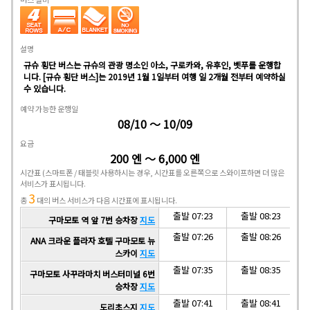
설명
규슈 횡단 버스는 규슈의 관광 명소인 아소, 구로카와, 유후인, 벳푸를 운행합
니다. [규슈 횡단 버스]는 2019년 1월 1일부터 여행 일 2개월 전부터 예약하실
수 있습니다.
예약 가능한 운행일
08/10 ～ 10/09
요금
200 엔 ～ 6,000 엔
시간표
(스마트폰 / 태블릿 사용하시는 경우, 시간표를 오른쪽으로 스와이프하면 더 많은
서비스가 표시됩니다.
3
총
대의 버스 서비스가 다음 시간표에 표시됩니다.
출발 07:23
출발 08:23
구마모토 역 앞 7번 승차장
지도
출발 07:26
출발 08:26
ANA 크라운 플라자 호텔 구마모토 뉴
스카이
지도
출발 07:35
출발 08:35
구마모토 사꾸라마치 버스터미널 6번
승차장
지도
출발 07:41
출발 08:41
도리초스지
지도