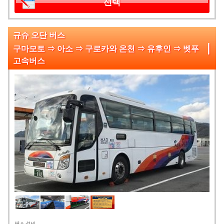
선택
규슈 오단 버스
|
구마모토 ⇒ 아소 ⇒ 구로카와 온천 ⇒ 유후인 ⇒ 벳푸
고속버스
버스 설비