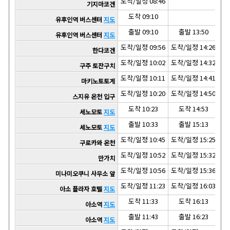
도착/일정 08:46
기지마코겐
도착 09:10
유후인역 버스센터
지도
출발 09:10
출발 13:50
유후인역 버스센터
지도
도착/일정 09:56
도착/일정 14:26
도착
한다코겐
도착/일정 10:02
도착/일정 14:32
도착
구주 토잔구치
도착/일정 10:11
도착/일정 14:41
도착
마키노토토게
도착/일정 10:20
도착/일정 14:50
도착
스지유 온천 입구
도착 10:23
도착 14:53
세노모토
지도
출발 10:33
출발 15:13
세노모토
지도
도착/일정 10:45
도착/일정 15:25
도착
구로카와 온천
도착/일정 10:52
도착/일정 15:32
도착
만가치
도착/일정 10:56
도착/일정 15:36
도착
미나미오쿠니 사무소 앞
도착/일정 11:23
도착/일정 16:03
도착
아소 플라자 호텔
지도
도착 11:33
도착 16:13
아소역
지도
출발 11:43
출발 16:23
아소역
지도