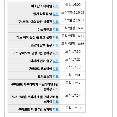
출발 16:00
아소산조 터미널
지도
도착/일정 16:03
헬기 착륙장 앞
지도
도착/일정 16:07
구사센리 아소 화산 박물관
지도
도착/일정 16:26
아소팜랜드
지도
도착/일정 16:32
히노 야마 온천 돈 도코 온천
지도
도착/일정 16:56
오쓰역 남쪽 출구
지도
도착 17:10
아소 구마모토 공항 3번 승차장
지도
도착 17:25
마시키 인터 출구
지도
도착 17:32
구마모토 켄쵸마에
지도
도착 17:41
도리초스지
지도
도착 17:47
구마모토 사꾸라마치 버스터미널 6번
승차장
지도
도착 17:54
ANA 크라운 프라자 호텔 구마모토 뉴
스카이
지도
도착 17:59
구마모토 역 앞 7번 승차장
지도