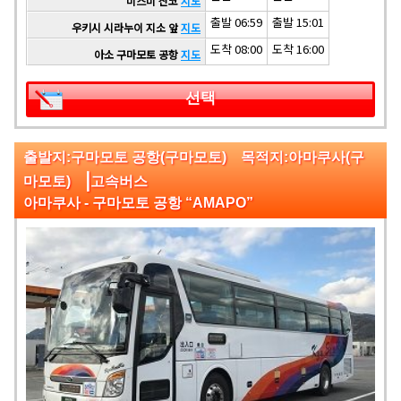
미스미 산코
지도
출발 06:59
출발 15:01
우키시 시라누이 지소 앞
지도
도착 08:00
도착 16:00
아소 구마모토 공항
지도
선택
출발지:구마모토 공항(구마모토) 목적지:아마쿠사(구
|
마모토)
고속버스
아마쿠사 - 구마모토 공항 “AMAPO”