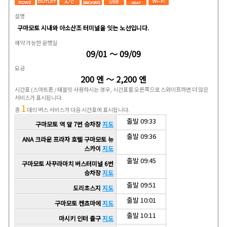
설명
구마모토 시내와 아소산조 터미널을 잇는 노선입니다.
예약 가능한 운행일
09/01 ～ 09/09
요금
200 엔 ～ 2,200 엔
시간표
(스마트폰 / 태블릿 사용하시는 경우, 시간표를 오른쪽으로 스와이프하면 더 많은
서비스가 표시됩니다.
1
총
대의 버스 서비스가 다음 시간표에 표시됩니다.
출발 09:33
구마모토 역 앞 7번 승차장
지도
출발 09:36
ANA 크라운 프라자 호텔 구마모토 뉴
스카이
지도
출발 09:45
구마모토 사꾸라마치 버스터미널 6번
승차장
지도
출발 09:51
도리초스지
지도
출발 10:01
구마모토 켄쵸마에
지도
출발 10:11
마시키 인터 출구
지도