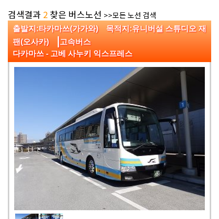
검색결과
2
찾은 버스노선
>>모든 노선 검색
출발지:타카마쓰(가가와) 목적지:유니버설 스튜디오 재
|
팬(오사카)
고속버스
다카마쓰 - 고베 사누키 익스프레스