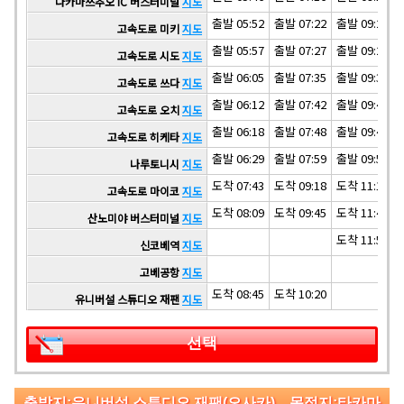
다카마쓰추오 IC 버스터미널
지도
출발 05:52
출발 07:22
출발 09:22
고속도로 미키
지도
출발 05:57
출발 07:27
출발 09:27
고속도로 시도
지도
출발 06:05
출발 07:35
출발 09:35
고속도로 쓰다
지도
출발 06:12
출발 07:42
출발 09:42
고속도로 오치
지도
출발 06:18
출발 07:48
출발 09:48
고속도로 히케타
지도
출발 06:29
출발 07:59
출발 09:59
나루토니시
지도
도착 07:43
도착 09:18
도착 11:18
고속도로 마이코
지도
도착 08:09
도착 09:45
도착 11:45
산노미야 버스터미널
지도
도착 11:55
신코베역
지도
고베공항
지도
도착 08:45
도착 10:20
유니버설 스튜디오 재팬
지도
선택
출발지:유니버설 스튜디오 재팬(오사카) 목적지:타카마