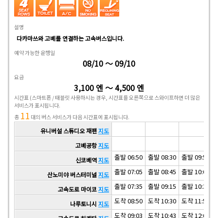
설명
다카마쓰와 고베를 연결하는 고속버스입니다.
예약 가능한 운행일
08/10 ～ 09/10
요금
3,100 엔 ～ 4,500 엔
시간표
(스마트폰 / 태블릿 사용하시는 경우, 시간표를 오른쪽으로 스와이프하면 더 많은
서비스가 표시됩니다.
11
총
대의 버스 서비스가 다음 시간표에 표시됩니다.
유니버설 스튜디오 재팬
지도
고베공항
지도
출발 06:50
출발 08:30
출발 09:50
신코베역
지도
출발 07:05
출발 08:45
출발 10:05
산노미야 버스터미널
지도
출발 07:35
출발 09:15
출발 10:35
고속도로 마이코
지도
도착 08:50
도착 10:30
도착 11:50
나루토니시
지도
도착 09:03
도착 10:43
도착 12:03