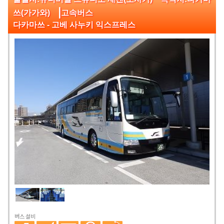
|
쓰(가가와)
고속버스
다카마쓰 - 고베 사누키 익스프레스
버스 설비