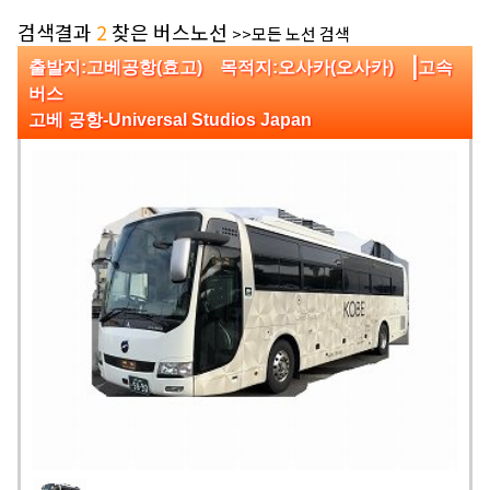
검색결과
2
찾은 버스노선
>>모든 노선 검색
|
출발지:고베공항(효고) 목적지:오사카(오사카)
고속
버스
고베 공항-Universal Studios Japan