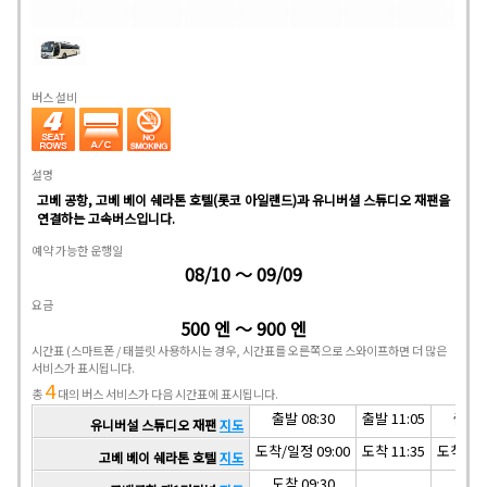
버스 설비
설명
고베 공항, 고베 베이 쉐라톤 호텔(롯코 아일랜드)과 유니버셜 스튜디오 재팬을
연결하는 고속버스입니다.
예약 가능한 운행일
08/10 ～ 09/09
요금
500 엔 ～ 900 엔
시간표
(스마트폰 / 태블릿 사용하시는 경우, 시간표를 오른쪽으로 스와이프하면 더 많은
서비스가 표시됩니다.
4
총
대의 버스 서비스가 다음 시간표에 표시됩니다.
출발 08:30
출발 11:05
출발 1
유니버설 스튜디오 재팬
지도
도착/일정 09:00
도착 11:35
도착/일정
고베 베이 쉐라톤 호텔
지도
도착 09:30
도착 1