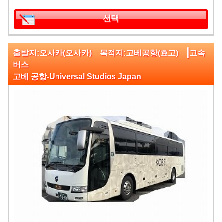
선택
|
출발지:오사카(오사카) 목적지:고베공항(효고)
고속
버스
고베 공항-Universal Studios Japan