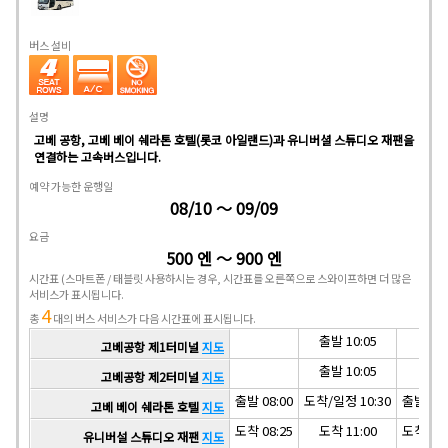
버스 설비
설명
고베 공항, 고베 베이 쉐라톤 호텔(롯코 아일랜드)과 유니버셜 스튜디오 재팬을
연결하는 고속버스입니다.
예약 가능한 운행일
08/10 ～ 09/09
요금
500 엔 ～ 900 엔
시간표
(스마트폰 / 태블릿 사용하시는 경우, 시간표를 오른쪽으로 스와이프하면 더 많은
서비스가 표시됩니다.
4
총
대의 버스 서비스가 다음 시간표에 표시됩니다.
출발 10:05
고베공항 제1터미널
지도
출발 10:05
고베공항 제2터미널
지도
출발 08:00
도착/일정 10:30
출발 16:
고베 베이 쉐라톤 호텔
지도
도착 08:25
도착 11:00
도착 17:
유니버설 스튜디오 재팬
지도