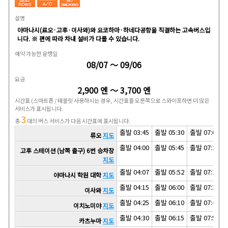
설명
야마나시(료오·고후·이사와)와 요코하마·하네다공항을 직결하는 고속버스입
니다. ※ 편에 따라 차내 설비가 다를 수 있습니다.
예약 가능한 운행일
08/07 ～ 09/06
요금
2,900 엔 ～ 3,700 엔
시간표
(스마트폰 / 태블릿 사용하시는 경우, 시간표를 오른쪽으로 스와이프하면 더 많은
서비스가 표시됩니다.
3
총
대의 버스 서비스가 다음 시간표에 표시됩니다.
출발 03:45
출발 05:30
출발 07:05
류오
지도
출발 04:00
출발 05:45
출발 07:20
고후 스테이션 (남쪽 출구) 6번 승차장
지도
출발 04:07
출발 05:52
출발 07:27
야마나시 학원 대학
지도
출발 04:15
출발 06:00
출발 07:35
이사와
지도
출발 04:25
출발 06:10
출발 07:45
이치노미야
지도
출발 04:30
출발 06:15
출발 07:50
카츠누마
지도