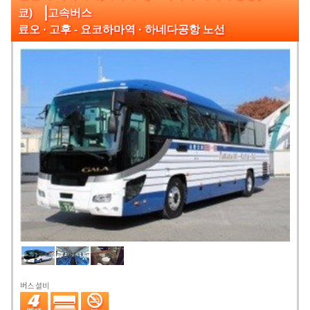
|
쿄)
고속버스
료오 · 고후 - 요코하마역 · 하네다공항 노선
버스 설비