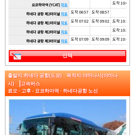
도착 10:00
요코하마역 (YCAT)
지도
도착 06:57
도착 08:57
하네다 공항 제2터미널
지도
도착 07:02
도착 09:02
도착 10:27
하네다 공항 제1터미널
지도
도착 10:32
하네다 공항 제2터미널
지도
도착 07:09
도착 09:09
도착 10:42
하네다 공항 제3터미널
지도
선택
출발지:하네다 공항(도쿄) 목적지:야마나시(야마나
|
시)
고속버스
료오 · 고후 - 요코하마역 · 하네다공항 노선