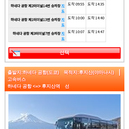
도착 09:55
도착 14:35
하네다 공항 제2터미널14번 승차장
지
도
도착 10:00
도착 14:40
하네다 공항 제1터미널13번 승차장
지
도
도착 10:07
도착 14:47
하네다 공항 제3터미널7번 승차장
지
도
선택
|
출발지:하네다 공항(도쿄) 목적지:후지산(야마나시)
고속버스
하네다 공항 <=> 후지산역 선