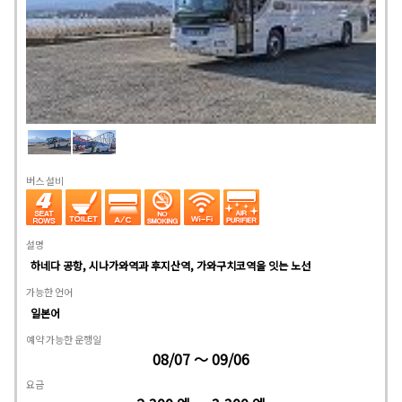
버스 설비
설명
하네다 공항, 시나가와역과 후지산역, 가와구치코역을 잇는 노선
가능한 언어
일본어
예약 가능한 운행일
08/07 ～ 09/06
요금