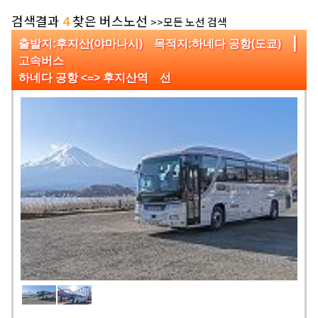
검색결과
4
찾은 버스노선
>>모든 노선 검색
|
출발지:후지산(야마나시) 목적지:하네다 공항(도쿄)
고속버스
하네다 공항 <=> 후지산역 선