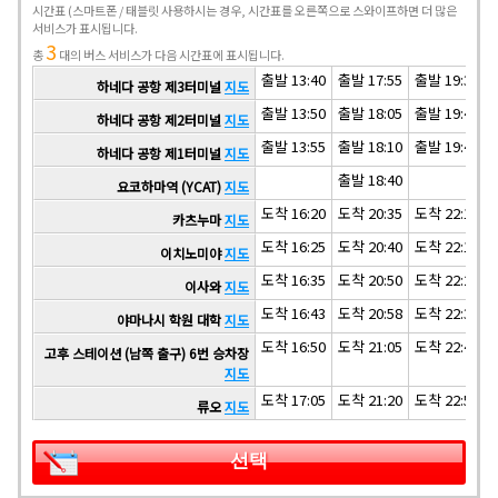
시간표
(스마트폰 / 태블릿 사용하시는 경우, 시간표를 오른쪽으로 스와이프하면 더 많은
서비스가 표시됩니다.
3
총
대의 버스 서비스가 다음 시간표에 표시됩니다.
출발 13:40
출발 17:55
출발 19:30
하네다 공항 제3터미널
지도
출발 13:50
출발 18:05
출발 19:40
하네다 공항 제2터미널
지도
출발 13:55
출발 18:10
출발 19:45
하네다 공항 제1터미널
지도
출발 18:40
요코하마역 (YCAT)
지도
도착 16:20
도착 20:35
도착 22:10
카츠누마
지도
도착 16:25
도착 20:40
도착 22:15
이치노미야
지도
도착 16:35
도착 20:50
도착 22:25
이사와
지도
도착 16:43
도착 20:58
도착 22:33
야마나시 학원 대학
지도
도착 16:50
도착 21:05
도착 22:40
고후 스테이션 (남쪽 출구) 6번 승차장
지도
도착 17:05
도착 21:20
도착 22:55
류오
지도
선택