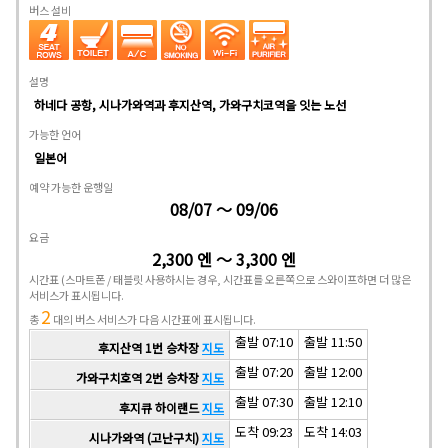
버스 설비
설명
하네다 공항, 시나가와역과 후지산역, 가와구치코역을 잇는 노선
가능한 언어
일본어
예약 가능한 운행일
08/07 ～ 09/06
요금
2,300 엔 ～ 3,300 엔
시간표
(스마트폰 / 태블릿 사용하시는 경우, 시간표를 오른쪽으로 스와이프하면 더 많은
서비스가 표시됩니다.
2
총
대의 버스 서비스가 다음 시간표에 표시됩니다.
출발 07:10
출발 11:50
후지산역 1번 승차장
지도
출발 07:20
출발 12:00
가와구치호역 2번 승차장
지도
출발 07:30
출발 12:10
후지큐 하이랜드
지도
도착 09:23
도착 14:03
시나가와역 (고난구치)
지도