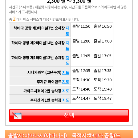
2,300 엔 ～ 3,300 엔
시간표
(스마트폰 / 태블릿 사용하시는 경우, 시간표를 오른쪽으로 스와이프하면 더 많은
서비스가 표시됩니다.
2
총
대의 버스 서비스가 다음 시간표에 표시됩니다.
출발 11:50
출발 16:50
하네다 공항 제3터미널7번 승차장
지
도
출발 12:00
출발 17:00
하네다 공항 제2터미널14번 승차장
지
도
출발 12:05
출발 17:05
하네다 공항 제1터미널13번 승차장
지
도
출발 12:35
출발 17:35
시나가와역 (고난구치)
지도
도착 14:30
도착 19:30
후지큐 하이랜드
지도
도착 14:40
도착 19:40
가와구치호역 2번 승차장
지도
도착 14:47
도착 19:47
후지산역 1번 승차장
지도
선택
출발지:야마나시(야마나시) 목적지:하네다 공항(도