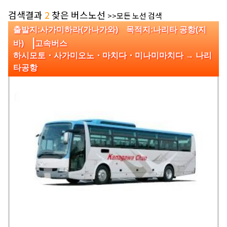
검색결과
2
찾은 버스노선
>>모든 노선 검색
출발지:사가미하라(가나가와) 목적지:나리타 공항(지
|
바)
고속버스
하시모토・사가미오노・마치다・미나미마치다 → 나리
타공항