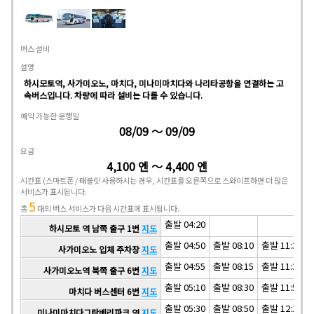
버스 설비
설명
하시모토역, 사가미오노, 마치다, 미나미마치다와 나리타공항을 연결하는 고
속버스입니다. 차량에 따라 설비는 다를 수 있습니다.
예약 가능한 운행일
08/09 ～ 09/09
요금
4,100 엔 ～ 4,400 엔
시간표
(스마트폰 / 태블릿 사용하시는 경우, 시간표를 오른쪽으로 스와이프하면 더 많은
서비스가 표시됩니다.
5
총
대의 버스 서비스가 다음 시간표에 표시됩니다.
출발 04:20
하시모토 역 남쪽 출구 1번
지도
출발 04:50
출발 08:10
출발 11:30
사가미오노 입체 주차장
지도
출발 04:55
출발 08:15
출발 11:35
사가미오노역 북쪽 출구 6번
지도
출발 05:10
출발 08:30
출발 11:50
마치다 버스센터 6번
지도
출발 05:30
출발 08:50
출발 12:10
미나미마치다그란베리파크 역
지도