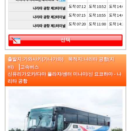
도착 07:12
도착 10:52
도착 14:02
나리타 공항 제3터미널
도착 07:15
도착 10:55
도착 14:05
나리타 공항 제2터미널
도착 07:20
도착 11:00
도착 14:10
나리타 공항 제1터미널
선택
출발지:가와사키(가나가와) 목적지:나리타 공항(지
|
바)
고속버스
신유리가오카/다마 플라자/센터 미나미/신 요코하마 - 나
리타 공항