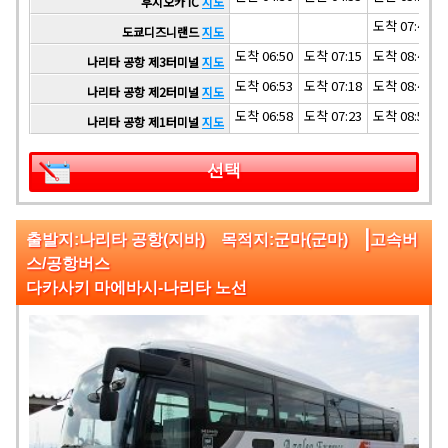
후지오카 IC
지도
도착 07:40
도쿄디즈니랜드
지도
도착 06:50
도착 07:15
도착 08:45
나리타 공항 제3터미널
지도
도착 06:53
도착 07:18
도착 08:48
나리타 공항 제2터미널
지도
도착 06:58
도착 07:23
도착 08:53
나리타 공항 제1터미널
지도
선택
|
출발지:나리타 공항(지바) 목적지:군마(군마)
고속버
스/공항버스
다카사키 마에바시-나리타 노선