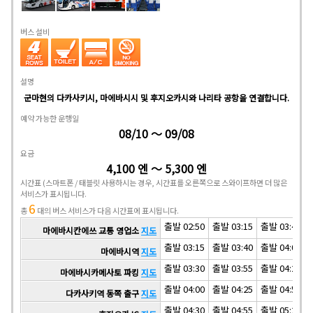
버스 설비
설명
군마현의 다카사키시, 마에바시시 및 후지오카시와 나리타 공항을 연결합니다.
예약 가능한 운행일
08/10 ～ 09/08
요금
4,100 엔 ～ 5,300 엔
시간표
(스마트폰 / 태블릿 사용하시는 경우, 시간표를 오른쪽으로 스와이프하면 더 많은
서비스가 표시됩니다.
6
총
대의 버스 서비스가 다음 시간표에 표시됩니다.
출발 02:50
출발 03:15
출발 03:40
마에바시칸에쓰 교통 영업소
지도
출발 03:15
출발 03:40
출발 04:05
마에바시역
지도
출발 03:30
출발 03:55
출발 04:20
마에바시카메사토 파킹
지도
출발 04:00
출발 04:25
출발 04:50
다카사키역 동쪽 출구
지도
출발 04:30
출발 04:55
출발 05:20