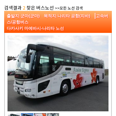
검색결과
2
찾은 버스노선
>>모든 노선 검색
|
출발지:군마(군마) 목적지:나리타 공항(지바)
고속버
스/공항버스
다카사키 마에바시-나리타 노선