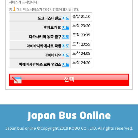
서비스가 표시됩니다.
1
총
대의 버스 서비스가 다음 시간표에 표시됩니다.
출발 21:10
도쿄디즈니랜드
지도
도착 23:20
후지오카 IC
지도
도착 23:35
다카사키역 동쪽 출구
지도
도착 23:55
마에바시카메사토 파킹
지도
도착 24:05
마에바시역
지도
도착 24:20
마에바시칸에쓰 교통 영업소
지도
선택
Japan bus online ©Copyright 2019 KOBO CO., LTD. All rights reserved.