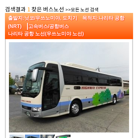
검색결과
1
찾은 버스노선
>>모든 노선 검색
출발지:닛코/우쓰노미야, 도치기 목적지:나리타 공항
|
(NRT)
고속버스/공항버스
나리타 공항 노선(우쓰노미야 노선)