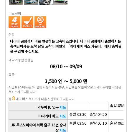
버스 설비
설명
나리타 공항까지 바로 연결하는 고속버스입니다. 나리타 공항에서 출발하시는
승객님께서는 도착 당일 도착 터미널의 「게이세이 버스 카운터」에서 승차권
을 구입해 주십시오.
예약 가능한 운행일
08/10 ～ 09/09
요금
3,500 엔 ～ 5,000 엔
시간표
(스마트폰 / 태블릿 사용하시는 경우, 시간표를 오른쪽으로 스와이프하면 더 많은
서비스가 표시됩니다.
8
총
대의 버스 서비스가 다음 시간표에 표시됩니다.
출발 05:50
가누마 IC 입구
지도
출발 03:30
출발 04:50
야나기타 차고
지도
출발 03:50
출발 05:10
출발 06:15
JR 우츠노미야역 서쪽 출구 16번 승차
장
지도